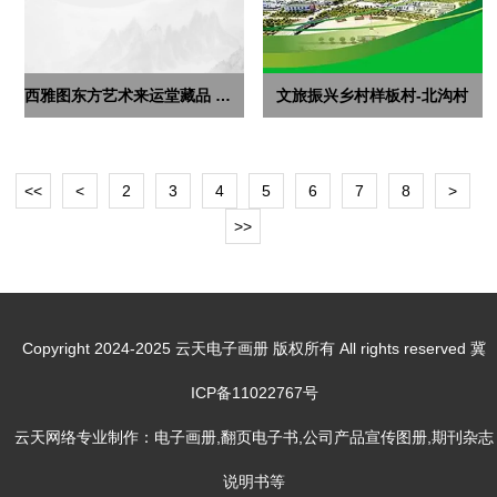
西雅图东方艺术来运堂藏品 第一集
文旅振兴乡村样板村-北沟村
<<
<
2
3
4
5
6
7
8
>
>>
Copyright 2024-2025 云天电子画册 版权所有 All rights reserved 冀
ICP备11022767号
云天网络专业制作：电子画册,翻页电子书,公司产品宣传图册,期刊杂志
说明书等